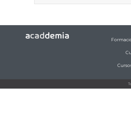
Formaci
Cu
Curso
T