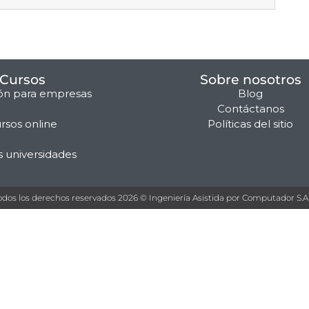
Cursos
Sobre nosotros
ón para empresas
Blog
Contáctanos
rsos online
Políticas del sitio
s universidades
odos los derechos reservados 2026 © Ingeniería Asistida por Computador S.A.S