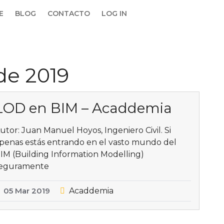
E
BLOG
CONTACTO
LOG IN
de 2019
LOD en BIM – Acaddemia
utor: Juan Manuel Hoyos, Ingeniero Civil. Si
penas estás entrando en el vasto mundo del
IM (Building Information Modelling)
eguramente
05
Mar
2019
Acaddemia