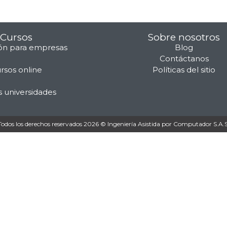
Cursos
Sobre nosotros
ón para empresas
Blog
Contáctanos
rsos online
Políticas del sitio
s universidades
Todos los derechos reservados 2026 © Ingeniería Asistida por Computador S.A.S 