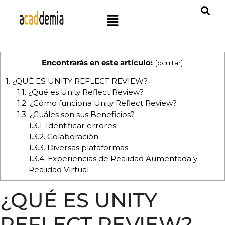
Encontrarás en este artículo:
[
ocultar
]
1.
¿QUÉ ES UNITY REFLECT REVIEW?
1.1.
¿Qué es Unity Reflect Review?
1.2.
¿Cómo funciona Unity Reflect Review?
1.3.
¿Cuáles son sus Beneficios?
1.3.1.
Identificar errores
1.3.2.
Colaboración
1.3.3.
Diversas plataformas
1.3.4.
Experiencias de Realidad Aumentada y
Realidad Virtual
¿QUÉ ES UNITY
REFLECT REVIEW?