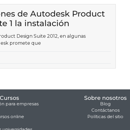
ones de Autodesk Product
e 1 la instalación
roduct Design Suite 2012, en algunas
odesk promete que
Cursos
Sobre nosotros
ón para empresas
Blog
Contáctanos
rsos online
Políticas del sitio
s universidades