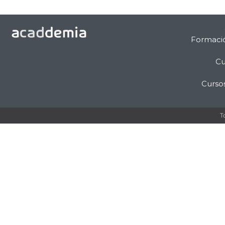
Formaci
Cu
Curso
T