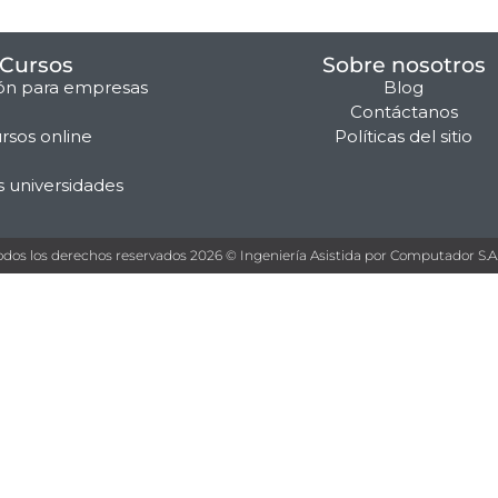
Cursos
Sobre nosotros
ón para empresas
Blog
Contáctanos
rsos online
Políticas del sitio
s universidades
odos los derechos reservados 2026 © Ingeniería Asistida por Computador S.A.S