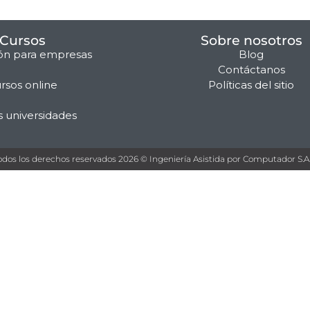
Cursos
Sobre nosotros
ón para empresas
Blog
Contáctanos
rsos online
Políticas del sitio
s universidades
odos los derechos reservados 2026 © Ingeniería Asistida por Computador S.A.S