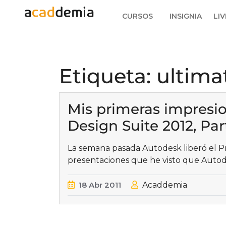
CURSOS
INSIGNIA
LIV
Etiqueta:
ultima
Mis primeras impresi
Design Suite 2012, Part
La semana pasada Autodesk liberó el P
presentaciones que he visto que Aut
18
Abr
2011
Acaddemia