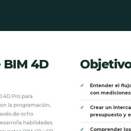
e BIM 4D
Objetiv
Entender el fluj
con mediciones
O 4D Pro para
on la programación,
Crear un interc
través de ocho
presupuesto y e
esarrolla habilidades
Comprender los 