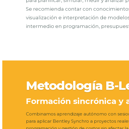
para planificar, simular, medir y analizar
Se recomienda contar con conocimientos
visualización e interpretación de modelos
intermedio en programación, presupuest
Metodología B-L
Formación sincrónica y 
Combinamos aprendizaje autónomo con sesione
para aplicar Bentley Synchro a proyectos reale
programación y gestión de costos sin afectar la 