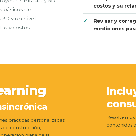
 proyectos BIM 4D y 5D.
costos y su rela
 básicos de
 3D y un nivel
Revisar y corre
os y costos.
mediciones para
earning
Inclu
consu
asincrónica
Resolvemos 
s prácticas personalizadas
contenidos a
s de construcción,
operación diaria de la