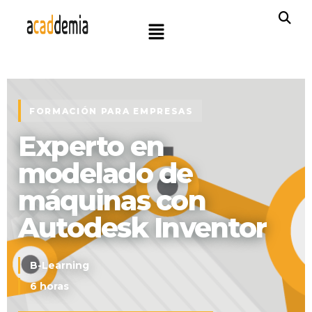
FORMACIÓN PARA EMPRESAS
Experto en
modelado de
máquinas
con
Autodesk Inventor
B-Learning
6 horas